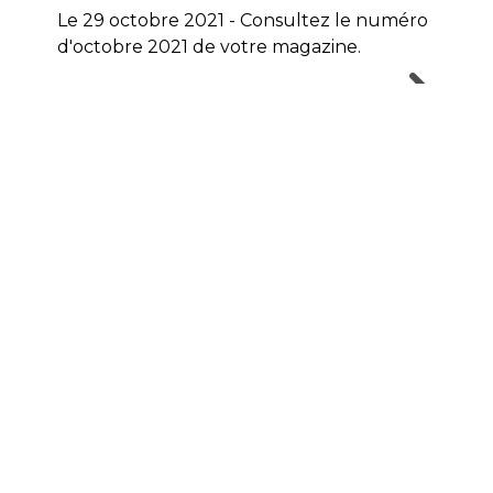
Le 29 octobre 2021 - Consultez le numéro
d'octobre 2021 de votre magazine.
Numéro d’octobre du 1944@l’œuvre : Les négociati
Numéro de septembre du 1944@l’œuvre : Derniers pré