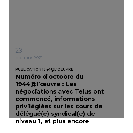
29
octobre 2021
PUBLICATION 1944@L'OEUVRE
Numéro d’octobre du
1944@l’œuvre : Les
négociations avec Telus ont
commencé, informations
privilégiées sur les cours de
délégué(e) syndical(e) de
niveau 1, et plus encore