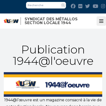
Skip
Facebook
Flickr
Twitter
You
to
Recherche
main
SYNDICAT DES MÉTALLOS
content
SECTION LOCALE 1944
Op
Publication
1944@l'oeuvre
1944@l’œuvre est un magazine consacré à la vie de