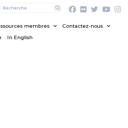
Facebook
Flickr
Twitter
Youtu
In
Recherche
ssources membres
Contactez-nous
e
In English