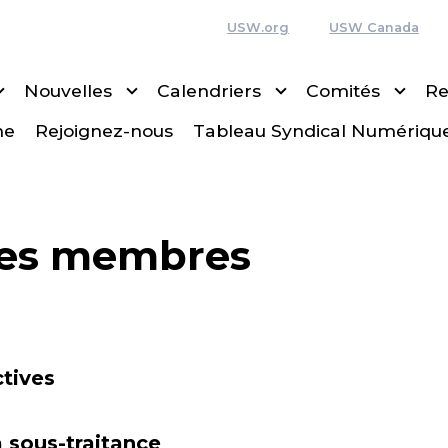
USW.org
USW Canada
Nouvelles
Calendriers
Comités
Re
ne
Rejoignez-nous
Tableau Syndical Numériqu
ces membres
tives
a sous-traitance