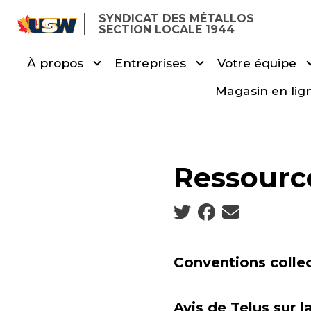
Skip
SYNDICAT DES MÉTALLOS
to
SECTION LOCALE 1944
main
À propos
Entreprises
Votre équipe
content
Magasin en lig
Ressour
Social share icons
Conventions collec
Avis de Telus sur l