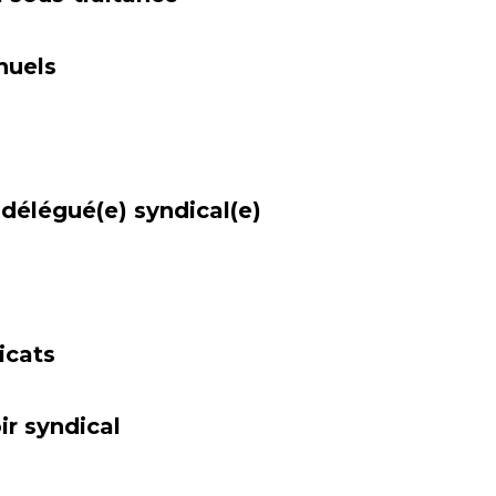
nuels
délégué(e) syndical(e)
icats
r syndical