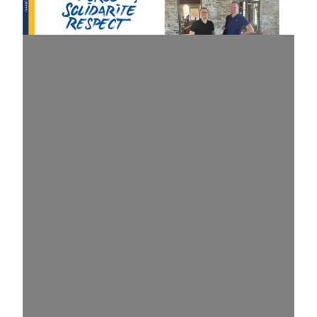
1944@l’oeuvre de juin: Le Comité de négociation se l