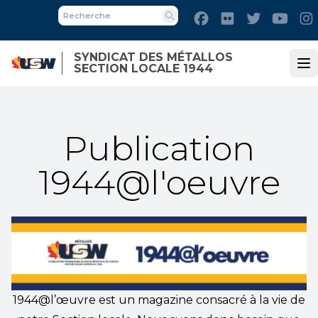
Skip
Facebook
Flickr
Twitter
Yout
to
Recherche
main
SYNDICAT DES MÉTALLOS
content
SECTION LOCALE 1944
Op
Publication
1944@l'oeuvre
1944@l’œuvre est un magazine consacré à la vie de