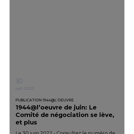
30
juin 2022
PUBLICATION 1944@L'OEUVRE
1944@l’oeuvre de juin: Le
Comité de négociation se lève,
et plus
Le 30 juin 2022 - Consultez le numéro de