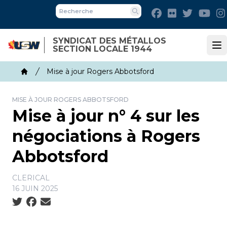
Skip
Facebook
Flickr
Twitter
You
to
Recherche
main
SYNDICAT DES MÉTALLOS
content
SECTION LOCALE 1944
Op
Breadcrumb
Mise à jour Rogers Abbotsford
Home
MISE À JOUR ROGERS ABBOTSFORD
Mise à jour n° 4 sur les
négociations à Rogers
Abbotsford
CLERICAL
16 JUIN 2025
Social share icons