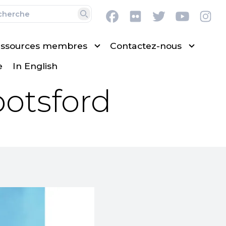
Facebook
Flickr
Twitter
Youtub
In
Recherche
ssources membres
Contactez-nous
e
In English
botsford