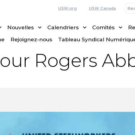
USW.org
USW Canada
Nouvelles
Calendriers
Comités
Re
ne
Rejoignez-nous
Tableau Syndical Numériqu
jour Rogers Ab