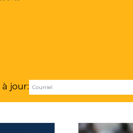
Email
à jour:
Address