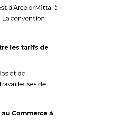
t d’ArcelorMittal à
. La convention
e les tarifs de
os et de
travailleuses de
in au Commerce à