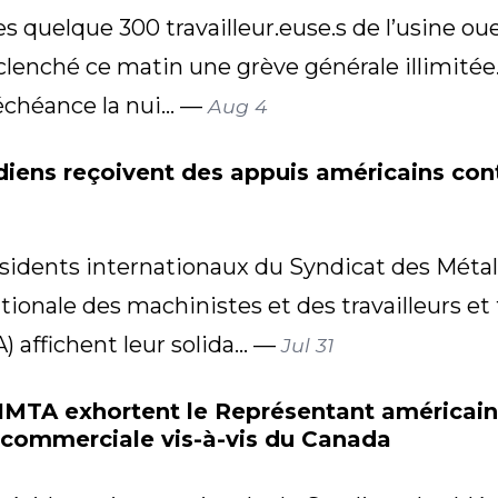
uelque 300 travailleur.euse.s de l’usine oues
lenché ce matin une grève générale illimitée
 échéance la nui... —
Aug 4
iens reçoivent des appuis américains contr
dents internationaux du Syndicat des Métall
ationale des machinistes et des travailleurs et 
) affichent leur solida... —
Jul 31
’AIMTA exhortent le Représentant américa
e commerciale vis-à-vis du Canada