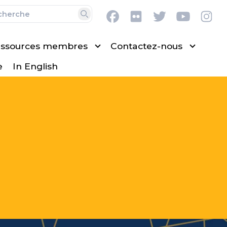
Facebook
Flickr
Twitter
Youtub
In
Recherche
ssources membres
Contactez-nous
e
In English