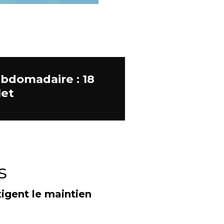
ebdomadaire : 18
let
s
igent le maintien