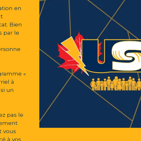
ation en
t
at. Bien
 par le
personne
ogramme «
riel à
si un
ez pas le
aiement
t vous
é à vos