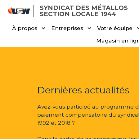
Skip
SYNDICAT DES MÉTALLOS
to
SECTION LOCALE 1944
main
À propos
Entreprises
Votre équipe
content
Magasin en lig
Dernières actualités
Avez-vous participé au programme 
paiement compensatoire du syndicat
1992 et 2018 ?
Dans le cadre de ce programme, les