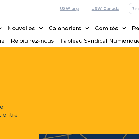
USW.org
USW Canada
Nouvelles
Calendriers
Comités
Re
ne
Rejoignez-nous
Tableau Syndical Numériqu
de
 entre