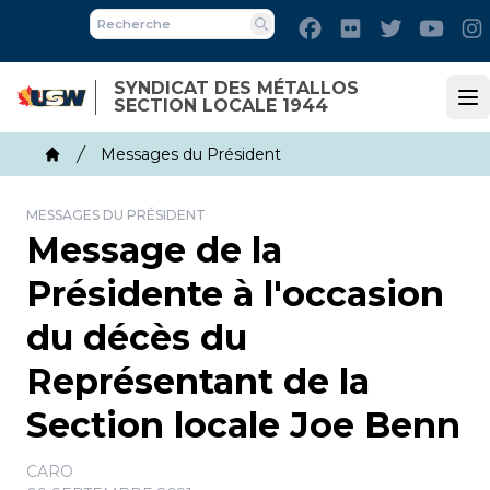
Skip
Facebook
Flickr
Twitter
Yout
to
Recherche
main
SYNDICAT DES MÉTALLOS
content
SECTION LOCALE 1944
Op
Breadcrumb
Messages du Président
Home
MESSAGES DU PRÉSIDENT
Message de la
Présidente à l'occasion
du décès du
Représentant de la
Section locale Joe Benn
CARO