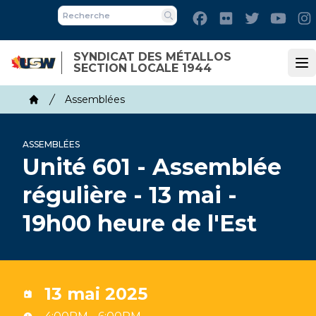
Skip
Facebook
Flickr
Twitter
Yout
to
Recherche
main
SYNDICAT DES MÉTALLOS
content
SECTION LOCALE 1944
Op
Breadcrumb
Assemblées
Home
ASSEMBLÉES
Unité 601 - Assemblée
régulière - 13 mai -
19h00 heure de l'Est
13 mai 2025