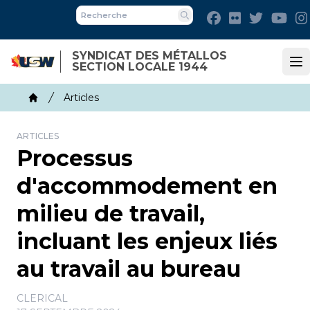
Skip
Facebook
Flickr
Twitter
You
to
Recherche
main
SYNDICAT DES MÉTALLOS
content
SECTION LOCALE 1944
Op
Breadcrumb
Articles
Home
ARTICLES
Processus
d'accommodement en
milieu de travail,
incluant les enjeux liés
au travail au bureau
CLERICAL