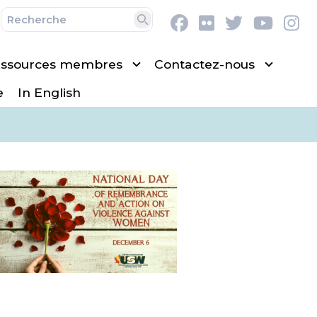
Facebook
Flickr
Twitter
Youtu
In
Recherche
ssources membres
Contactez-nous
e
In English