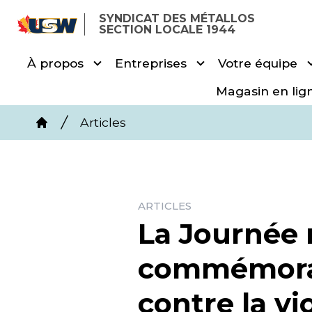
Skip
SYNDICAT DES MÉTALLOS
to
SECTION LOCALE 1944
main
À propos
Entreprises
Votre équipe
content
Magasin en lig
Breadcrumb
Articles
Home
ARTICLES
La Journée 
commémorat
contre la vi