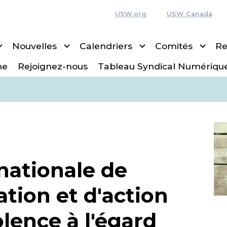
USW.org
USW Canada
Nouvelles
Calendriers
Comités
Re
ne
Rejoignez-nous
Tableau Syndical Numériqu
nationale de
ion et d'action
olence à l'égard