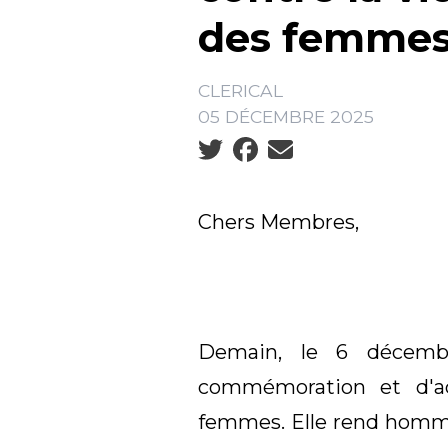
des femme
CLERICAL
05 DÉCEMBRE 2025
Social share icons
Chers Membres,
Demain, le 6 décembr
commémoration et d'act
femmes. Elle rend homm