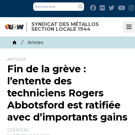
Skip
Facebook
Flickr
Twitter
You
to
Recherche
main
SYNDICAT DES MÉTALLOS
content
SECTION LOCALE 1944
Op
Breadcrumb
Articles
Home
ARTICLES
Fin de la grève :
l’entente des
techniciens Rogers
Abbotsford est ratifiée
avec d’importants gains
CLERICAL