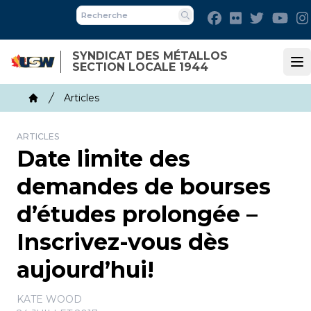
Skip
Facebook
Flickr
Twitter
You
to
Recherche
main
SYNDICAT DES MÉTALLOS
content
SECTION LOCALE 1944
Op
Breadcrumb
Articles
Home
ARTICLES
Date limite des
demandes de bourses
d’études prolongée –
Inscrivez-vous dès
aujourd’hui!
KATE WOOD