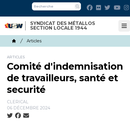
Skip
Facebook
Flickr
Twitter
You
to
Recherche
main
SYNDICAT DES MÉTALLOS
content
SECTION LOCALE 1944
Op
Breadcrumb
Articles
Home
ARTICLES
Comité d'indemnisation
de travailleurs, santé et
securité
CLERICAL
06 DÉCEMBRE 2024
Social share icons