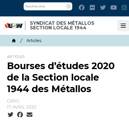
Skip
Facebook
Flickr
Twitter
Yout
to
Recherche
main
SYNDICAT DES MÉTALLOS
content
SECTION LOCALE 1944
Op
Breadcrumb
Articles
Home
ARTICLES
Bourses d’études 2020
de la Section locale
1944 des Métallos
CARO
17 AVRIL 2020
Social share icons